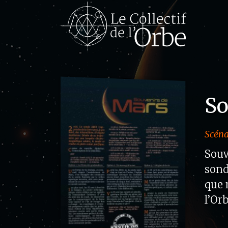
So
Scéna
Souv
sond
que 
l’Orb