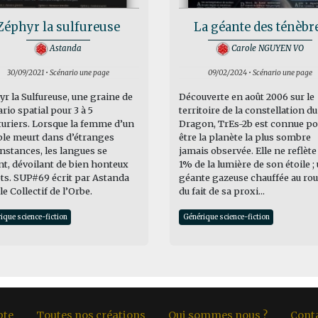
Zéphyr la sulfureuse
La géante des ténèbr
Astanda
Carole NGUYEN VO
30/09/2021 • Scénario une page
09/02/2024 • Scénario une page
r la Sulfureuse, une graine de
Découverte en août 2006 sur le
rio spatial pour 3 à 5
territoire de la constellation du
uriers. Lorsque la femme d’un
Dragon, TrEs-2b est connue po
ble meurt dans d’étranges
être la planète la plus sombre
nstances, les langues se
jamais observée. Elle ne reflète
nt, dévoilant de bien honteux
1% de la lumière de son étoile ;
ts. SUP#69 écrit par Astanda
géante gazeuse chauffée au ro
le Collectif de l’Orbe.
du fait de sa proxi...
ique science-fiction
Générique science-fiction
pte
Toutes nos créations
Qui sommes nous ?
Cont