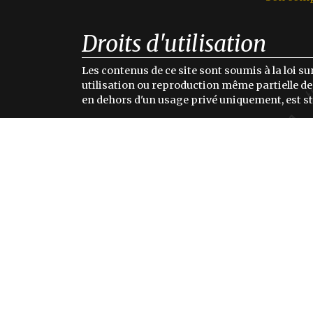
Droits d'utilisation
Les contenus de ce site sont soumis à la loi sur
utilisation ou reproduction même partielle des
en dehors d'un usage privé uniquement, est st
L'origine des illustrations étant variable selon
commande d'illustrateurs, Images libres de dr
dont nous avons achetés les droits d'utilisation
crédits des auteurs de ces illustrations dans 
production ou au sein de la production elle m