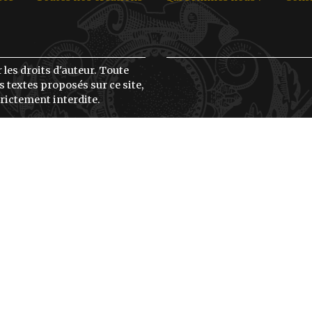
 les droits d'auteur. Toute
 textes proposés sur ce site,
rictement interdite.
 les projets (Travail sur
oits retravaillées, Images
, etc.), Tu trouveras les
la page détail de chaque
ême.