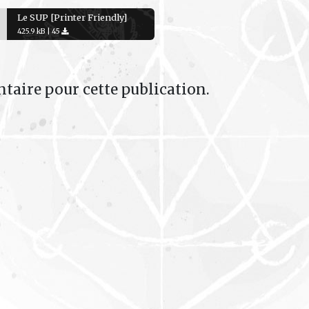
Le SUP [Printer Friendly]
425.9 kB |
45
taire pour cette publication.