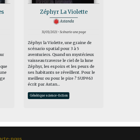
es
Zéphyr La Violette
Astanda
31/03/2021 • Scénario une page
Zéphyr la Violette, une graine de
scénario spatial pour 3 à 5
ur
aventuriers. Quand un mystérieux
vaisseau traverse le ciel de la lune
 que
Zéphyr, les espoirs et les peurs de
 une
ses habitants se réveillent. Pour le
uge
meilleur ou pour le pire ? SUP#63
écrit par Astan...
Générique science-fiction
acte-nous