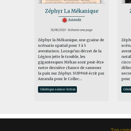
Zéphyr La Mékanique
Astanda
31/08/2021 • Scénario une page
Zéphyr la Mékanique, une graine de
Zéphy
scénario spatial pour 3 à 5
scéna
aventuriers. Lorsqu’un décret de la
avent
Légion jette le trouble, les
nota
gigantesques Mékas sont peut-être
circo
notre dernière chance de ramener
délie
la paix sur Zéphyr. SUP#68 écrit par
secre
Astanda pour le Collec...
pour 
Générique science-fiction
Génér
Ton com