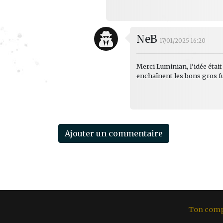
NeB
17/01/2025 16:20
Merci Luminian, l'idée étai
enchaînent les bons gros fum
Ajouter un commentaire
Ton com