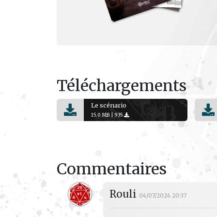
Téléchargements
Le scénario
15.0 MB |
935
Commentaires
Rouli
04/07/2024 20:37