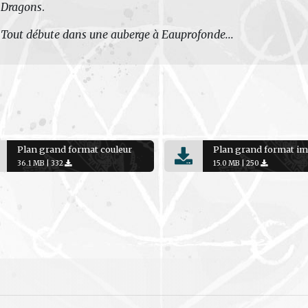
Dragons
.
Tout débute dans une auberge à Eauprofonde...
Plan grand format couleur
36.1 MB |
332
15.0 MB |
250