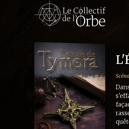
L'
Scéna
Dans
s'ef
faça
rass
quêt