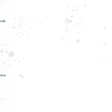
ouli.
lvar.