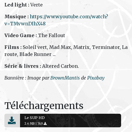
Led light :
Verte
Musique :
https://www.youtube.com/watch?
v=TMvwnDIhX48
Video Game :
The Fallout
Films :
Soleil vert, Mad Max, Matrix, Terminator, La
route, Blade Runner ...
Série & livres :
Altered Carbon.
Bannière : Image par
BrownMantis
de
Pixabay
Téléchargements
Le SUP HD
2.6 MB |
740